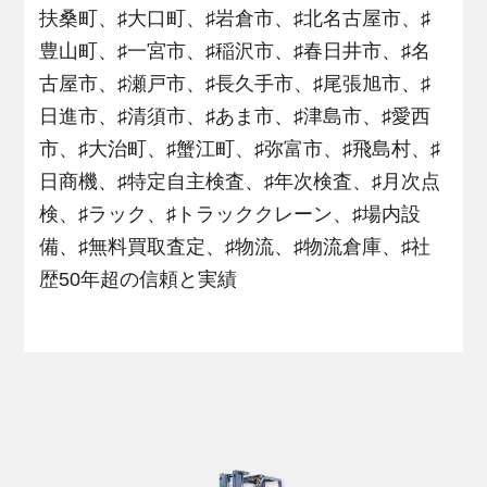
扶桑町、♯大口町、♯岩倉市、♯北名古屋市、♯
豊山町、♯一宮市、♯稲沢市、♯春日井市、♯名
古屋市、♯瀬戸市、♯長久手市、♯尾張旭市、♯
日進市、♯清須市、♯あま市、♯津島市、♯愛西
市、♯大治町、♯蟹江町、♯弥富市、♯飛島村、♯
日商機、♯特定自主検査、♯年次検査、♯月次点
検、♯ラック、♯トラッククレーン、♯場内設
備、♯無料買取査定、♯物流、♯物流倉庫、♯社
歴50年超の信頼と実績