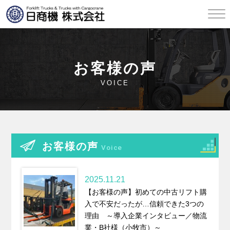
お客様の声
VOICE
お客様の声
Voice
2025.11.21
【お客様の声】初めての中古リフト購
入で不安だったが…信頼できた3つの
理由 ～導入企業インタビュー／物流
業・B社様（小牧市）～