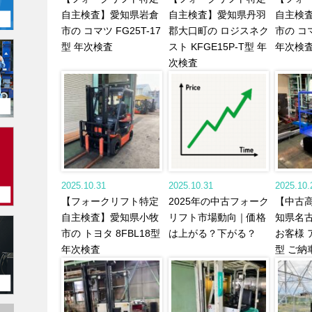
自主検査】愛知県岩倉
自主検査】愛知県丹羽
自主検
市の コマツ FG25T-17
郡大口町の ロジスネク
市の コマ
型 年次検査
スト KFGE15P-T型 年
年次検
次検査
2025.10.31
2025.10.31
2025.10.
【フォークリフト特定
2025年の中古フォーク
【中古
自主検査】愛知県小牧
リフト市場動向｜価格
知県名
市の トヨタ 8FBL18型
は上がる？下がる？
お客様 
年次検査
型 ご納