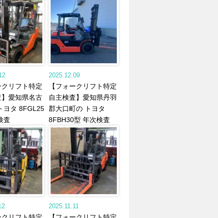
12
2025.12.09
ークリフト特定
【フォークリフト特定
査】愛知県名古
自主検査】愛知県丹羽
ヨタ 8FGL25
郡大口町の トヨタ
検査
8FBH30型 年次検査
12
2025.11.11
ークリフト特定
【フォークリフト特定