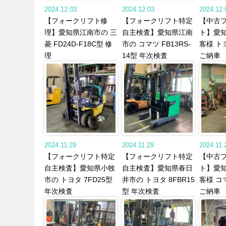
2024.12.03
2024.12.03
2024.12.
【フォークリフト修
【フォークリフト特定
【中古
理】愛知県江南市の 三
自主検査】愛知県江南
ト】愛
菱 FD24D-F18C型 修
市の コマツ FB13RS-
客様 トヨ
理
14型 年次検査
ご納車
2024.11.29
2024.11.29
2024.11.
【フォークリフト特定
【フォークリフト特定
【中古
自主検査】愛知県小牧
自主検査】愛知県春日
ト】愛
市の トヨタ 7FD25型
井市の トヨタ 8FBR15
客様 コマ
年次検査
型 年次検査
ご納車