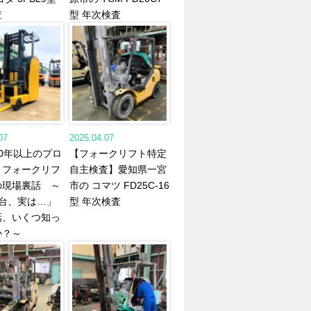
査
型 年次検査
07
2025.04.07
0年以上のプロ
【フォークリフト特定
、フォークリフ
自主検査】愛知県一宮
の現場裏話 ～
市の コマツ FD25C-16
1台、実は…」
型 年次検査
話、いくつ知っ
か？～