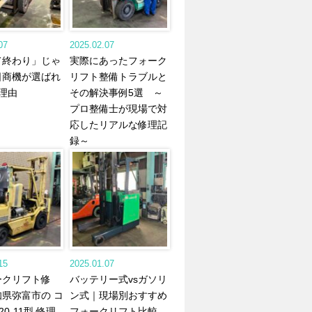
07
2025.02.07
て終わり」じゃ
実際にあったフォーク
日商機が選ばれ
リフト整備トラブルと
理由
その解決事例5選 ～
プロ整備士が現場で対
応したリアルな修理記
録～
15
2025.01.07
ークリフト修
バッテリー式vsガソリ
県弥富市の コ
ン式｜現場別おすすめ
20-11型 修理
フォークリフト比較