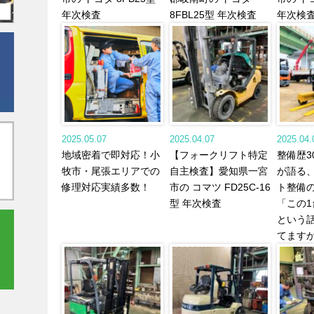
年次検査
8FBL25型 年次検査
年次検
2025.05.07
2025.04.07
2025.04.
地域密着で即対応！小
【フォークリフト特定
整備歴3
牧市・尾張エリアでの
自主検査】愛知県一宮
が語る
修理対応実績多数！
市の コマツ FD25C-16
ト整備
型 年次検査
「この
という
てます