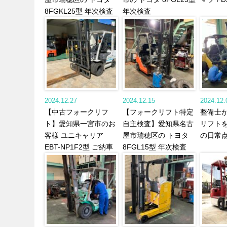
8FGKL25型 年次検査
年次検査
2024.12.27
2024.12.15
2024.12.
【中古フォークリフ
【フォークリフト特定
整備士
ト】愛知県一宮市のお
自主検査】愛知県名古
リフト
客様 ユニキャリア
屋市瑞穂区の トヨタ
の日常
EBT-NP1F2型 ご納車
8FGL15型 年次検査