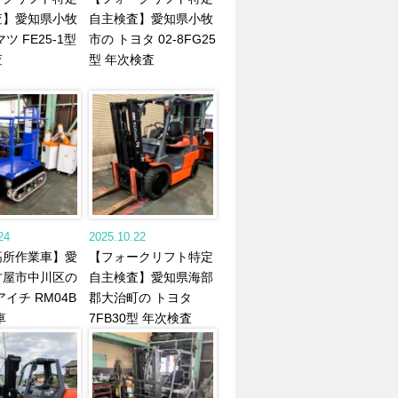
査】愛知県小牧
自主検査】愛知県小牧
ツ FE25-1型
市の トヨタ 02-8FG25
査
型 年次検査
24
2025.10.22
高所作業車】愛
【フォークリフト特定
古屋市中川区の
自主検査】愛知県海部
アイチ RM04B
郡大治町の トヨタ
車
7FB30型 年次検査