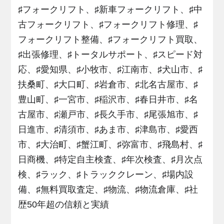
♯フォークリフト、♯新車フォークリフト、♯中
古フォークリフト、♯フォークリフト修理、♯
フォークリフト整備、♯フォークリフト買取、
♯出張修理、♯トータルサポート、♯スピード対
応、♯愛知県、♯小牧市、♯江南市、♯犬山市、♯
扶桑町、♯大口町、♯岩倉市、♯北名古屋市、♯
豊山町、♯一宮市、♯稲沢市、♯春日井市、♯名
古屋市、♯瀬戸市、♯長久手市、♯尾張旭市、♯
日進市、♯清須市、♯あま市、♯津島市、♯愛西
市、♯大治町、♯蟹江町、♯弥富市、♯飛島村、♯
日商機、♯特定自主検査、♯年次検査、♯月次点
検、♯ラック、♯トラッククレーン、♯場内設
備、♯無料買取査定、♯物流、♯物流倉庫、♯社
歴50年超の信頼と実績