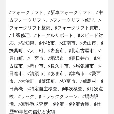
♯フォークリフト、♯新車フォークリフト、♯中
古フォークリフト、♯フォークリフト修理、♯
フォークリフト整備、♯フォークリフト買取、
♯出張修理、♯トータルサポート、♯スピード対
応、♯愛知県、♯小牧市、♯江南市、♯犬山市、♯
扶桑町、♯大口町、♯岩倉市、♯北名古屋市、♯
豊山町、♯一宮市、♯稲沢市、♯春日井市、♯名
古屋市、♯瀬戸市、♯長久手市、♯尾張旭市、♯
日進市、♯清須市、♯あま市、♯津島市、♯愛西
市、♯大治町、♯蟹江町、♯弥富市、♯飛島村、♯
日商機、♯特定自主検査、♯年次検査、♯月次点
検、♯ラック、♯トラッククレーン、♯場内設
備、♯無料買取査定、♯物流、♯物流倉庫、♯社
歴50年超の信頼と実績