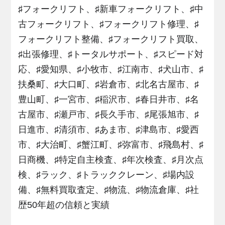
♯フォークリフト、♯新車フォークリフト、♯中
古フォークリフト、♯フォークリフト修理、♯
フォークリフト整備、♯フォークリフト買取、
♯出張修理、♯トータルサポート、♯スピード対
応、♯愛知県、♯小牧市、♯江南市、♯犬山市、♯
扶桑町、♯大口町、♯岩倉市、♯北名古屋市、♯
豊山町、♯一宮市、♯稲沢市、♯春日井市、♯名
古屋市、♯瀬戸市、♯長久手市、♯尾張旭市、♯
日進市、♯清須市、♯あま市、♯津島市、♯愛西
市、♯大治町、♯蟹江町、♯弥富市、♯飛島村、♯
日商機、♯特定自主検査、♯年次検査、♯月次点
検、♯ラック、♯トラッククレーン、♯場内設
備、♯無料買取査定、♯物流、♯物流倉庫、♯社
歴50年超の信頼と実績