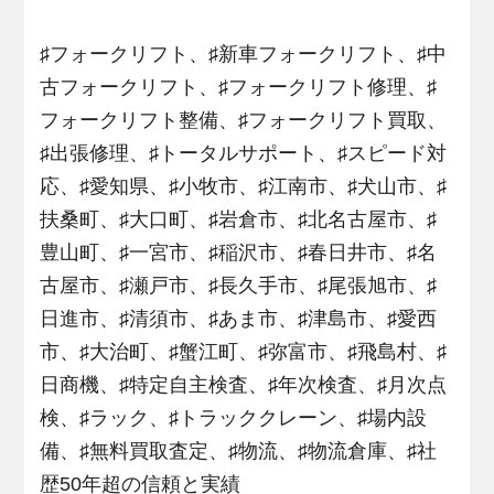
♯フォークリフト、♯新車フォークリフト、♯中
古フォークリフト、♯フォークリフト修理、♯
フォークリフト整備、♯フォークリフト買取、
♯出張修理、♯トータルサポート、♯スピード対
応、♯愛知県、♯小牧市、♯江南市、♯犬山市、♯
扶桑町、♯大口町、♯岩倉市、♯北名古屋市、♯
豊山町、♯一宮市、♯稲沢市、♯春日井市、♯名
古屋市、♯瀬戸市、♯長久手市、♯尾張旭市、♯
日進市、♯清須市、♯あま市、♯津島市、♯愛西
市、♯大治町、♯蟹江町、♯弥富市、♯飛島村、♯
日商機、♯特定自主検査、♯年次検査、♯月次点
検、♯ラック、♯トラッククレーン、♯場内設
備、♯無料買取査定、♯物流、♯物流倉庫、♯社
歴50年超の信頼と実績