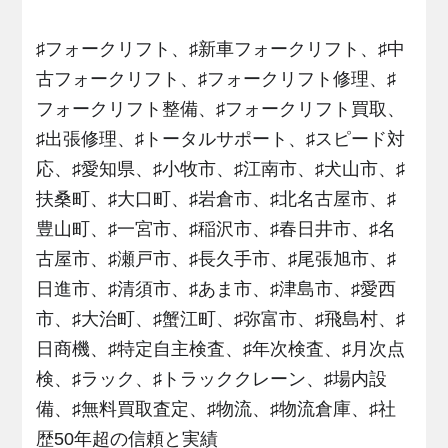
♯フォークリフト、♯新車フォークリフト、♯中
古フォークリフト、♯フォークリフト修理、♯
フォークリフト整備、♯フォークリフト買取、
♯出張修理、♯トータルサポート、♯スピード対
応、♯愛知県、♯小牧市、♯江南市、♯犬山市、♯
扶桑町、♯大口町、♯岩倉市、♯北名古屋市、♯
豊山町、♯一宮市、♯稲沢市、♯春日井市、♯名
古屋市、♯瀬戸市、♯長久手市、♯尾張旭市、♯
日進市、♯清須市、♯あま市、♯津島市、♯愛西
市、♯大治町、♯蟹江町、♯弥富市、♯飛島村、♯
日商機、♯特定自主検査、♯年次検査、♯月次点
検、♯ラック、♯トラッククレーン、♯場内設
備、♯無料買取査定、♯物流、♯物流倉庫、♯社
歴50年超の信頼と実績