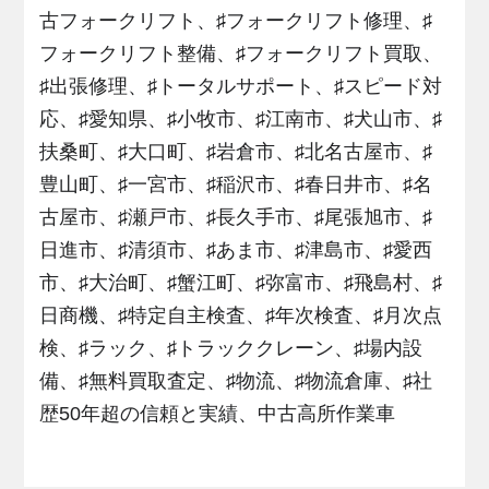
古フォークリフト、♯フォークリフト修理、♯
フォークリフト整備、♯フォークリフト買取、
♯出張修理、♯トータルサポート、♯スピード対
応、♯愛知県、♯小牧市、♯江南市、♯犬山市、♯
扶桑町、♯大口町、♯岩倉市、♯北名古屋市、♯
豊山町、♯一宮市、♯稲沢市、♯春日井市、♯名
古屋市、♯瀬戸市、♯長久手市、♯尾張旭市、♯
日進市、♯清須市、♯あま市、♯津島市、♯愛西
市、♯大治町、♯蟹江町、♯弥富市、♯飛島村、♯
日商機、♯特定自主検査、♯年次検査、♯月次点
検、♯ラック、♯トラッククレーン、♯場内設
備、♯無料買取査定、♯物流、♯物流倉庫、♯社
歴50年超の信頼と実績、中古高所作業車