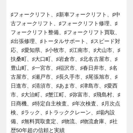
♯フォークリフト、♯新車フォークリフト、♯中
古フォークリフト、♯フォークリフト修理、♯
フォークリフト整備、♯フォークリフト買取、
♯出張修理、♯トータルサポート、♯スピード対
応、♯愛知県、♯小牧市、♯江南市、♯犬山市、♯
扶桑町、♯大口町、♯岩倉市、♯北名古屋市、♯
豊山町、♯一宮市、♯稲沢市、♯春日井市、♯名
古屋市、♯瀬戸市、♯長久手市、♯尾張旭市、♯
日進市、♯清須市、♯あま市、♯津島市、♯愛西
市、♯大治町、♯蟹江町、♯弥富市、♯飛島村、♯
日商機、♯特定自主検査、♯年次検査、♯月次点
検、♯ラック、♯トラッククレーン、♯場内設
備、♯無料買取査定、♯物流、♯物流倉庫、♯社
歴50年超の信頼と実績