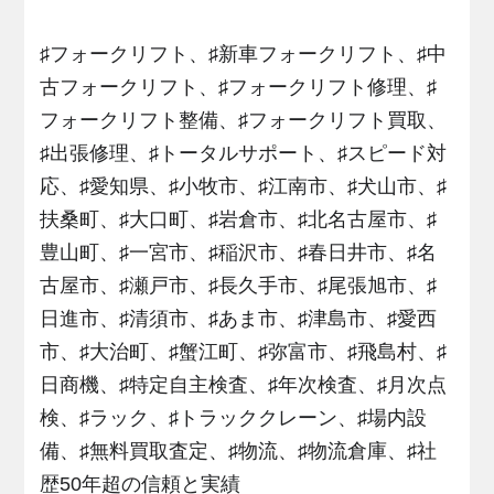
♯フォークリフト、♯新車フォークリフト、♯中
古フォークリフト、♯フォークリフト修理、♯
フォークリフト整備、♯フォークリフト買取、
♯出張修理、♯トータルサポート、♯スピード対
応、♯愛知県、♯小牧市、♯江南市、♯犬山市、♯
扶桑町、♯大口町、♯岩倉市、♯北名古屋市、♯
豊山町、♯一宮市、♯稲沢市、♯春日井市、♯名
古屋市、♯瀬戸市、♯長久手市、♯尾張旭市、♯
日進市、♯清須市、♯あま市、♯津島市、♯愛西
市、♯大治町、♯蟹江町、♯弥富市、♯飛島村、♯
日商機、♯特定自主検査、♯年次検査、♯月次点
検、♯ラック、♯トラッククレーン、♯場内設
備、♯無料買取査定、♯物流、♯物流倉庫、♯社
歴50年超の信頼と実績