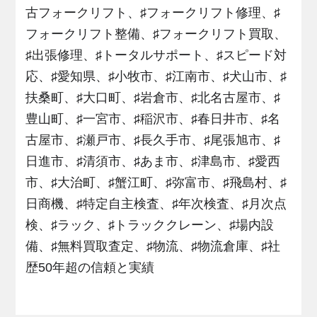
古フォークリフト、♯フォークリフト修理、♯
フォークリフト整備、♯フォークリフト買取、
♯出張修理、♯トータルサポート、♯スピード対
応、♯愛知県、♯小牧市、♯江南市、♯犬山市、♯
扶桑町、♯大口町、♯岩倉市、♯北名古屋市、♯
豊山町、♯一宮市、♯稲沢市、♯春日井市、♯名
古屋市、♯瀬戸市、♯長久手市、♯尾張旭市、♯
日進市、♯清須市、♯あま市、♯津島市、♯愛西
市、♯大治町、♯蟹江町、♯弥富市、♯飛島村、♯
日商機、♯特定自主検査、♯年次検査、♯月次点
検、♯ラック、♯トラッククレーン、♯場内設
備、♯無料買取査定、♯物流、♯物流倉庫、♯社
歴50年超の信頼と実績