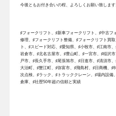
今後ともお付き合いの程、よろしくお願い致します
♯フォークリフト、♯新車フォークリフト、♯中古フ
修理、♯フォークリフト整備、♯フォークリフト買取
ト、♯スピード対応、♯愛知県、♯小牧市、♯江南市、
岩倉市、♯北名古屋市、♯豊山町、♯一宮市、♯稲沢市
戸市、♯長久手市、♯尾張旭市、♯日進市、♯清須市、
大治町、♯蟹江町、♯弥富市、♯飛島村、♯日商機、♯
次点検、♯ラック、♯トラッククレーン、♯場内設備、
倉庫、♯社歴50年超の信頼と実績