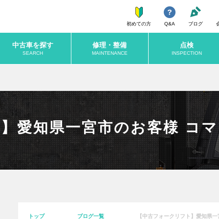
初めての方
Q&A
ブログ
中古車を探す
修理・整備
点検
SEARCH
MAINTENANCE
INSPECTION
愛知県一宮市のお客様 コマツF
トップ
ブログ一覧
【中古フォークリフト】愛知県一宮市