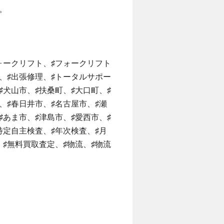
。
ォークリフト、♯フォークリフト
、♯出張修理、♯トータルサポー
♯犬山市、♯扶桑町、♯大口町、♯
、♯春日井市、♯名古屋市、♯瀬
♯あま市、♯津島市、♯愛西市、♯
特定自主検査、♯年次検査、♯月
♯無料買取査定、♯物流、♯物流