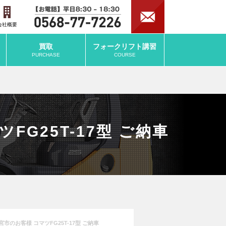
会社概要
買取
フォークリフト
講習
PURCHASE
COURSE
G25T-17型 ご納車
のお客様 コマツFG25T-17型 ご納車