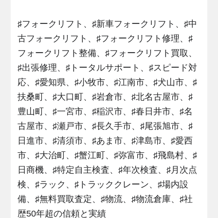
♯フォークリフト、♯新車フォークリフト、♯中
古フォークリフト、♯フォークリフト修理、♯
フォークリフト整備、♯フォークリフト買取、
♯出張修理、♯トータルサポート、♯スピード対
応、♯愛知県、♯小牧市、♯江南市、♯犬山市、♯
扶桑町、♯大口町、♯岩倉市、♯北名古屋市、♯
豊山町、♯一宮市、♯稲沢市、♯春日井市、♯名
古屋市、♯瀬戸市、♯長久手市、♯尾張旭市、♯
日進市、♯清須市、♯あま市、♯津島市、♯愛西
市、♯大治町、♯蟹江町、♯弥富市、♯飛島村、♯
日商機、♯特定自主検査、♯年次検査、♯月次点
検、♯ラック、♯トラッククレーン、♯場内設
備、♯無料買取査定、♯物流、♯物流倉庫、♯社
歴50年超の信頼と実績