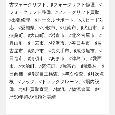
古フォークリフト、♯フォークリフト修理、♯
フォークリフト整備、♯フォークリフト買取、
♯出張修理、♯トータルサポート、♯スピード対
応、♯愛知県、♯小牧市、♯江南市、♯犬山市、♯
扶桑町、♯大口町、♯岩倉市、♯北名古屋市、♯
豊山町、♯一宮市、♯稲沢市、♯春日井市、♯名
古屋市、♯瀬戸市、♯長久手市、♯尾張旭市、♯
日進市、♯清須市、♯あま市、♯津島市、♯愛西
市、♯大治町、♯蟹江町、♯弥富市、♯飛島村、♯
日商機、♯特定自主検査、♯年次検査、♯月次点
検、♯ラック、♯トラッククレーン、♯場内設
備、♯無料買取査定、♯物流、♯物流倉庫、♯社
歴50年超の信頼と実績