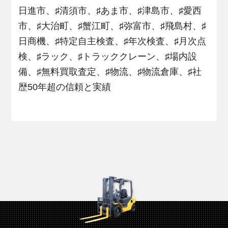
日進市、♯清須市、♯あま市、♯津島市、♯愛西
市、♯大治町、♯蟹江町、♯弥富市、♯飛島村、♯
日商機、♯特定自主検査、♯年次検査、♯月次点
検、♯ラック、♯トラッククレーン、♯場内設
備、♯無料買取査定、♯物流、♯物流倉庫、♯社
歴50年超の信頼と実績