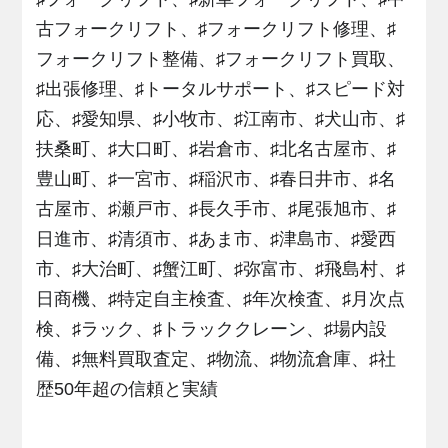
古フォークリフト、♯フォークリフト修理、♯
フォークリフト整備、♯フォークリフト買取、
♯出張修理、♯トータルサポート、♯スピード対
応、♯愛知県、♯小牧市、♯江南市、♯犬山市、♯
扶桑町、♯大口町、♯岩倉市、♯北名古屋市、♯
豊山町、♯一宮市、♯稲沢市、♯春日井市、♯名
古屋市、♯瀬戸市、♯長久手市、♯尾張旭市、♯
日進市、♯清須市、♯あま市、♯津島市、♯愛西
市、♯大治町、♯蟹江町、♯弥富市、♯飛島村、♯
日商機、♯特定自主検査、♯年次検査、♯月次点
検、♯ラック、♯トラッククレーン、♯場内設
備、♯無料買取査定、♯物流、♯物流倉庫、♯社
歴50年超の信頼と実績