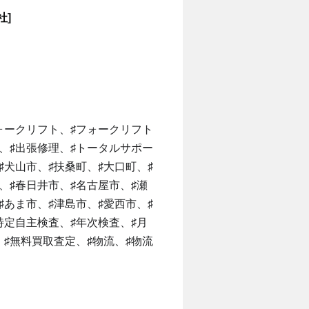
社
]
ォークリフト、♯フォークリフト
、♯出張修理、♯トータルサポー
♯犬山市、♯扶桑町、♯大口町、♯
、♯春日井市、♯名古屋市、♯瀬
♯あま市、♯津島市、♯愛西市、♯
特定自主検査、♯年次検査、♯月
♯無料買取査定、♯物流、♯物流