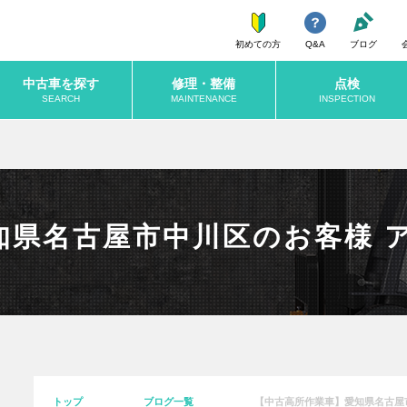
初めての方
Q&A
ブログ
中古車を探す
修理・整備
点検
SEARCH
MAINTENANCE
INSPECTION
県名古屋市中川区のお客様 アイ
トップ
ブログ一覧
【中古高所作業車】愛知県名古屋市