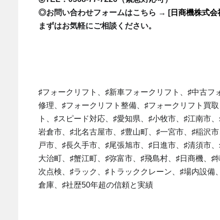
◎お問い合わせフォームはこちら → [
日商機株式会
まずはお気軽にご相談ください。
♯フォークリフト、♯新車フォークリフト、♯中古フ
修理、♯フォークリフト整備、♯フォークリフト買取
ト、♯スピード対応、♯愛知県、♯小牧市、♯江南市、
岩倉市、♯北名古屋市、♯豊山町、♯一宮市、♯稲沢市
戸市、♯長久手市、♯尾張旭市、♯日進市、♯清須市、
大治町、♯蟹江町、♯弥富市、♯飛島村、♯日商機、♯
次点検、♯ラック、♯トラッククレーン、♯場内設備、
倉庫、♯社歴50年超の信頼と実績