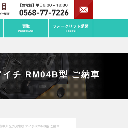
会社概要
買取
フォークリフト
講習
PURCHASE
COURSE
チ RM04B型 ご納車
中川区のお客様 アイチ RM04B型 ご納車