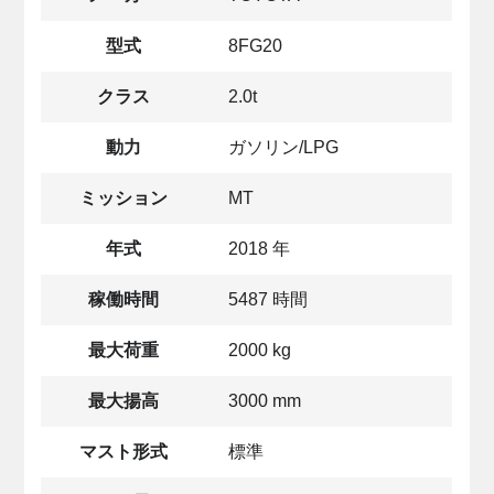
型式
8FG20
クラス
2.0t
動力
ガソリン/LPG
ミッション
MT
年式
2018 年
稼働時間
5487 時間
最大荷重
2000 kg
最大揚高
3000 mm
マスト形式
標準