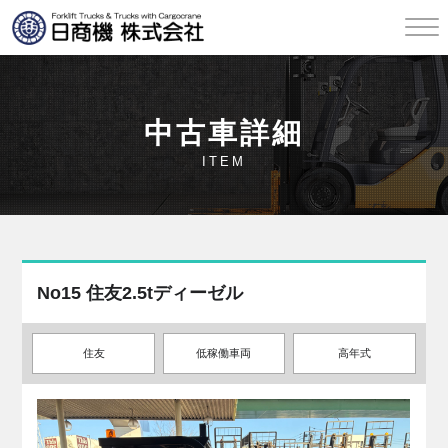
中古車詳細
ITEM
No15 住友2.5tディーゼル
住友
低稼働車両
高年式