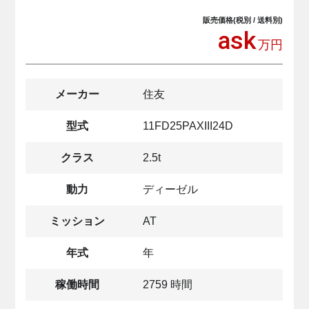
販売価格(税別 / 送料別)
ask
万円
メーカー
住友
型式
11FD25PAXIII24D
クラス
2.5t
動力
ディーゼル
ミッション
AT
年式
年
稼働時間
2759 時間