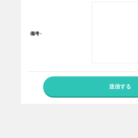
備考
*
送信する