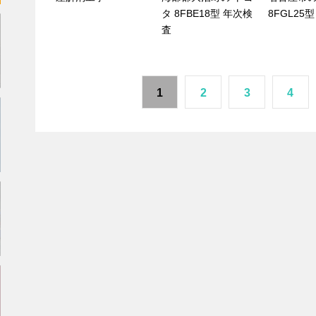
タ 8FBE18型 年次検
8FGL25
査
1
2
3
4