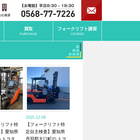
会社概要
買取
フォークリフト
講習
PURCHASE
COURSE
2025.12.09
クリフト特
【フォークリフト特
査】愛知県
定自主検査】愛知県
 トヨタ
丹羽郡大口町の トヨ