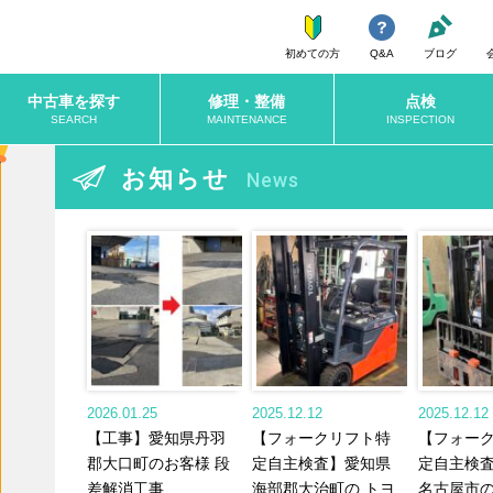
初めての方
Q&A
ブログ
中古車を探す
修理・整備
点検
SEARCH
MAINTENANCE
INSPECTION
お知らせ
News
2026.01.25
2025.12.12
2025.12.12
【工事】愛知県丹羽
【フォークリフト特
【フォー
郡大口町のお客様 段
定自主検査】愛知県
定自主検
差解消工事
海部郡大治町の トヨ
名古屋市の