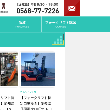
会社概要
買取
フォークリフト
講習
PURCHASE
COURSE
2025.12.09
クリフト特
【フォークリフト特
査】愛知県
定自主検査】愛知県
 トヨタ
丹羽郡大口町の トヨ