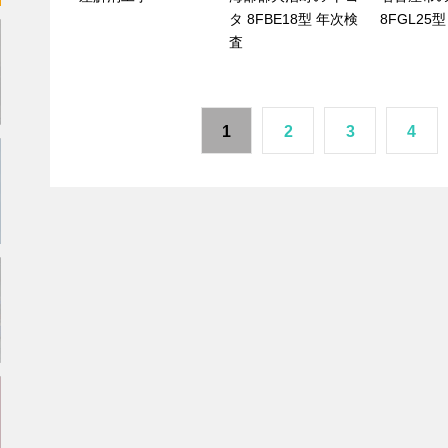
タ 8FBE18型 年次検
8FGL25
査
1
2
3
4