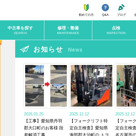
初めての方
Q&A
ブログ
中古車を探す
修理・整備
点検
SEARCH
MAINTENANCE
INSPECTION
お知らせ
News
2026.01.25
2025.12.12
2025.12.12
【工事】愛知県丹羽
【フォークリフト特
【フォー
郡大口町のお客様 段
定自主検査】愛知県
定自主検
差解消工事
海部郡大治町の トヨ
名古屋市の