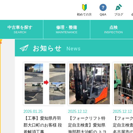
初めての方
Q&A
ブログ
中古車を探す
修理・整備
点検
SEARCH
MAINTENANCE
INSPECTION
お知らせ
News
2026.01.25
2025.12.12
2025.12.12
【工事】愛知県丹羽
【フォークリフト特
【フォー
郡大口町のお客様 段
定自主検査】愛知県
定自主検
差解消工事
海部郡大治町の トヨ
名古屋市の