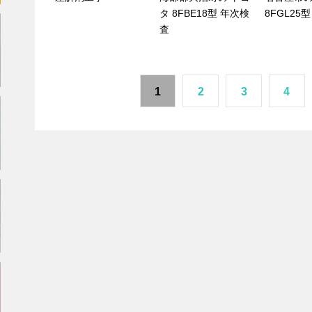
タ 8FBE18型 年次検
8FGL25
査
1
2
3
4