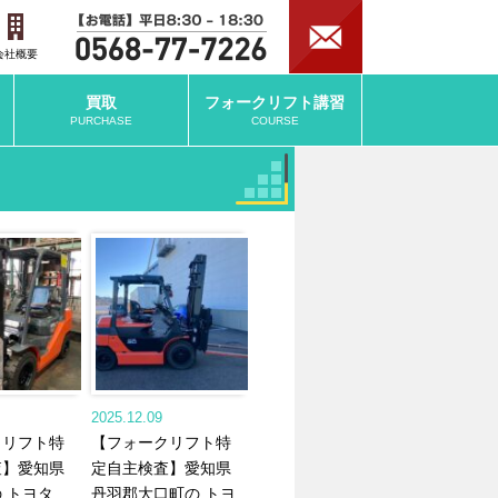
会社概要
買取
フォークリフト
講習
PURCHASE
COURSE
2025.12.09
クリフト特
【フォークリフト特
査】愛知県
定自主検査】愛知県
 トヨタ
丹羽郡大口町の トヨ