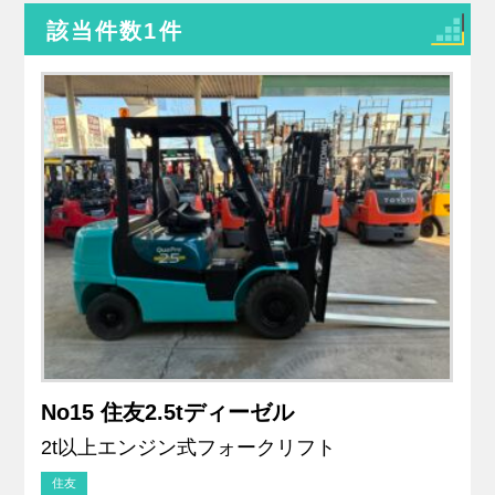
該当件数
1
件
No15 住友2.5tディーゼル
2t以上エンジン式フォークリフト
住友